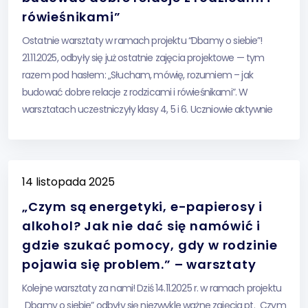
rówieśnikami”
Ostatnie warsztaty w ramach projektu “Dbamy o siebie”!
21.11.2025, odbyły się już ostatnie zajęcia projektowe — tym
razem pod hasłem: „Słucham, mówię, rozumiem – jak
budować dobre relacje z rodzicami i rówieśnikami”. W
warsztatach uczestniczyły klasy 4, 5 i 6. Uczniowie aktywnie
pracowali, chętnie dzielili się swoimi spostrzeżeniami i trenowali
umiejętności, które pomagają lepiej rozumieć […]
14 listopada 2025
„Czym są energetyki, e-papierosy i
alkohol? Jak nie dać się namówić i
gdzie szukać pomocy, gdy w rodzinie
pojawia się problem.” – warsztaty
Kolejne warsztaty za nami! Dziś 14.11.2025 r. w ramach projektu
„Dbamy o siebie” odbyły się niezwykle ważne zajęcia pt. „Czym