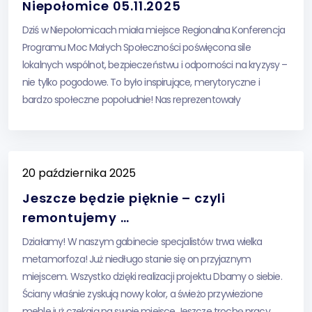
Niepołomice 05.11.2025
Dziś w Niepołomicach miała miejsce Regionalna Konferencja
Programu Moc Małych Społeczności poświęcona sile
lokalnych wspólnot, bezpieczeństwu i odporności na kryzysy –
nie tylko pogodowe. To było inspirujące, merytoryczne i
bardzo społeczne popołudnie! Nas reprezentowały
Małgorzata Gicala i Joanna Bratek i odebrały w imieniu
Stowarzyszenia Certyfikat Współtwórcy Odporności
Społecznej
20 października 2025
Jeszcze będzie pięknie – czyli
remontujemy …
Działamy! W naszym gabinecie specjalistów trwa wielka
metamorfoza! Już niedługo stanie się on przyjaznym
miejscem. Wszystko dzięki realizacji projektu Dbamy o siebie.
Ściany właśnie zyskują nowy kolor, a świeżo przywiezione
meble już czekają na swoje miejsce Jeszcze trochę pracy