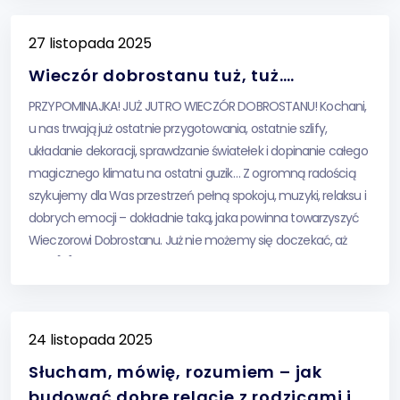
27 listopada 2025
Wieczór dobrostanu tuż, tuż….
PRZYPOMINAJKA! JUŻ JUTRO WIECZÓR DOBROSTANU! Kochani,
u nas trwają już ostatnie przygotowania, ostatnie szlify,
układanie dekoracji, sprawdzanie światełek i dopinanie całego
magicznego klimatu na ostatni guzik… Z ogromną radością
szykujemy dla Was przestrzeń pełną spokoju, muzyki, relaksu i
dobrych emocji – dokładnie taką, jaka powinna towarzyszyć
Wieczorowi Dobrostanu. Już nie możemy się doczekać, aż
jutro […]
24 listopada 2025
Słucham, mówię, rozumiem – jak
budować dobre relacje z rodzicami i