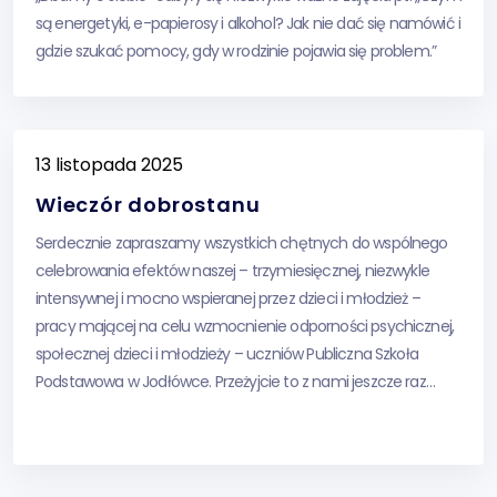
są energetyki, e-papierosy i alkohol? Jak nie dać się namówić i
gdzie szukać pomocy, gdy w rodzinie pojawia się problem.”
Uczniowie aktywnie uczestniczyli w dyskusjach, zadawali
mnóstwo pytań i chętnie włączali się w różne ćwiczenia. […]
13 listopada 2025
Wieczór dobrostanu
Serdecznie zapraszamy wszystkich chętnych do wspólnego
celebrowania efektów naszej – trzymiesięcznej, niezwykle
intensywnej i mocno wspieranej przez dzieci i młodzież –
pracy mającej na celu wzmocnienie odporności psychicznej,
społecznej dzieci i młodzieży – uczniów Publiczna Szkoła
Podstawowa w Jodłówce. Przeżyjcie to z nami jeszcze raz…