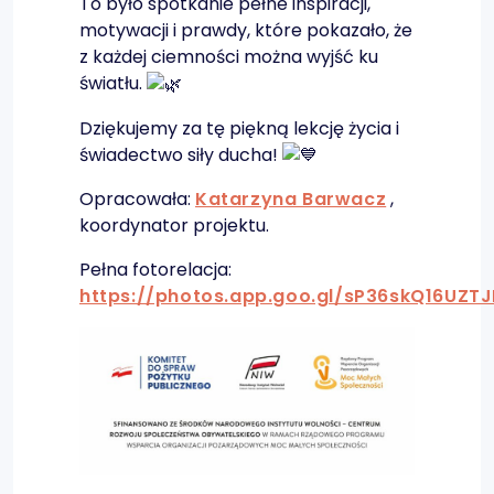
To było spotkanie pełne inspiracji,
motywacji i prawdy, które pokazało, że
z każdej ciemności można wyjść ku
światłu.
Dziękujemy za tę piękną lekcję życia i
świadectwo siły ducha!
Opracowała:
Katarzyna Barwacz
,
koordynator projektu.
Pełna fotorelacja:
https://photos.app.goo.gl/sP36skQ16UZT