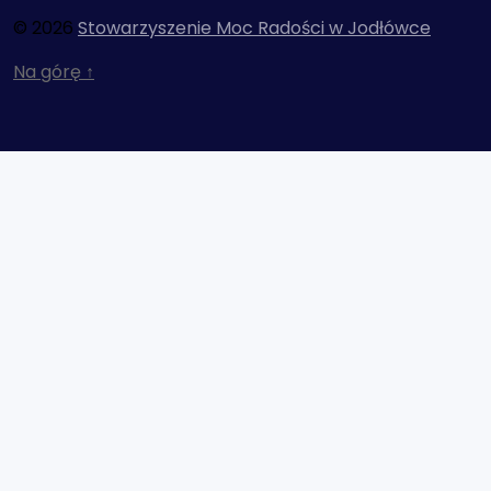
© 2026
Stowarzyszenie Moc Radości w Jodłówce
Na górę
↑