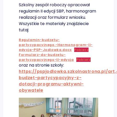
Szkolny zespół roboczy opracował
regulamin II edycji SBP, harmonogram
realizacji oraz formularz wniosku.
Wszystkie te materiały znajdziecie
tutaj:
Regulamin-budzetu-
partycypacyjnego.-Harmonogram-II-
edycja-PSP-Jodlowka.docx
Pobierz
Formularz-do-budzetu-
partycypacyjnego-II-edycja
Pobierz
oraz na stronie szkoły:
https://pspjodlowka.szkolnastrona.pl/art,
budzet-partycypacyjny-z-
dotacji-programu-aktywni-
obywatele