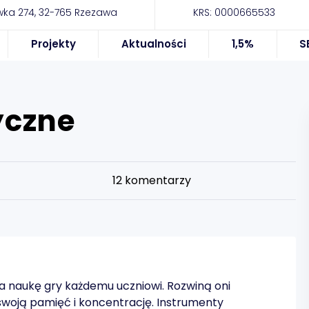
ka 274, 32-765 Rzezawa
KRS: 0000665533
Projekty
Aktualności
1,5%
S
yczne
12
komentarzy
naukę gry każdemu uczniowi. Rozwiną oni
woją pamięć i koncentrację. Instrumenty