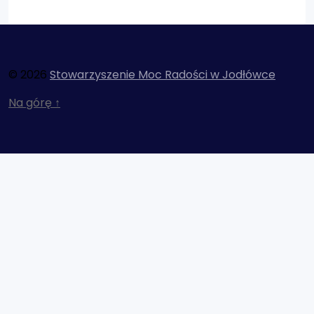
© 2026
Stowarzyszenie Moc Radości w Jodłówce
Na górę
↑