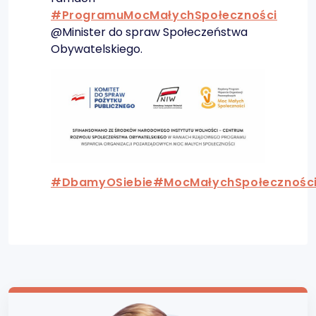
#ProgramuMocMałychSpołeczności
@Minister do spraw Społeczeństwa
Obywatelskiego.
#DbamyOSiebie
#MocMałychSpołecznośc