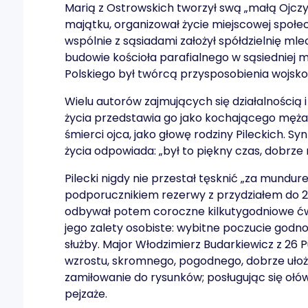
Marią z Ostrowskich tworzył swą „małą Ojcz
majątku, organizował życie miejscowej społec
wspólnie z sąsiadami założył spółdzielnię m
budowie kościoła parafialnego w sąsiedniej 
Polskiego był twórcą przysposobienia wojsko
Wielu autorów zajmujących się działalnością 
życia przedstawia go jako kochającego męża, 
śmierci ojca, jako głowę rodziny Pileckich. Sy
życia odpowiada: „był to piękny czas, dobrze
Pilecki nigdy nie przestał tęsknić „za mundu
podporucznikiem rezerwy z przydziałem do 2
odbywał potem coroczne kilkutygodniowe ćwi
jego zalety osobiste: wybitne poczucie godn
służby. Major Włodzimierz Budarkiewicz z 26 P
wzrostu, skromnego, pogodnego, dobrze ułożo
zamiłowanie do rysunków; posługując się ołów
pejzaże.