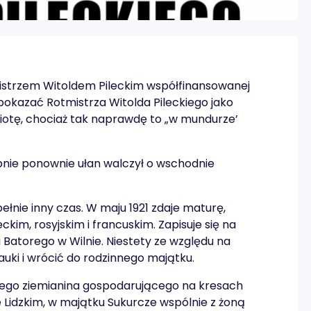
mistrzem Witoldem Pileckim współfinansowanej
okazać Rotmistrza Witolda Pileckiego jako
triotę, chociaż tak naprawdę to „w mundurze’
tępnie ponownie ułan walczył o wschodnie
pełnie inny czas. W maju 1921 zdaje maturę,
ckim, rosyjskim i francuskim. Zapisuje się na
 Batorego w Wilnie. Niestety ze względu na
uki i wrócić do rodzinnego majątku.
kiego ziemianina gospodarującego na kresach
 Lidzkim, w majątku Sukurcze wspólnie z żoną