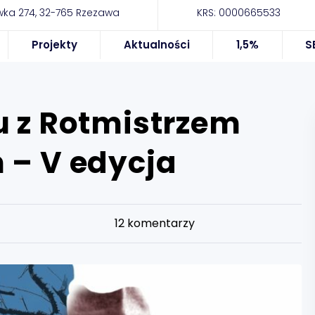
ka 274, 32-765 Rzezawa
KRS: 0000665533
Projekty
Aktualności
1,5%
S
u z Rotmistrzem
 – V edycja
12
komentarzy