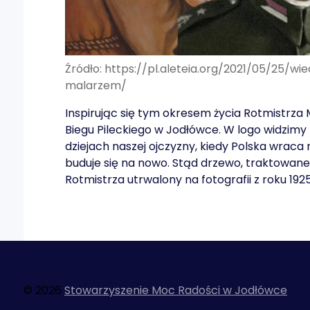
Źródło: https://pl.aleteia.org/2021/05/25/wie
malarzem/
Inspirując się tym okresem życia Rotmistrz
Biegu Pileckiego w Jodłówce. W logo widzimy z
dziejach naszej ojczyzny, kiedy Polska wraca
buduje się na nowo. Stąd drzewo, traktowan
Rotmistrza utrwalony na fotografii z roku 1925
© 2026
Stowarzyszenie Moc Radości w Jodłówce