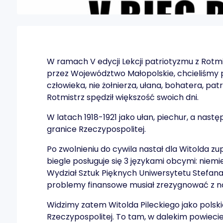
W ramach V edycji Lekcji patriotyzmu z Rot
przez Województwo Małopolskie, chcieliśmy p
człowieka, nie żołnierza, ułana, bohatera, pa
Rotmistrz spędził większość swoich dni.
W latach 1918-1921 jako ułan, piechur, a nas
granice Rzeczypospolitej.
Po zwolnieniu do cywila nastał dla Witolda zu
biegle posługuje się 3 językami obcymi: niemie
Wydział Sztuk Pięknych Uniwersytetu Stefana
problemy finansowe musiał zrezygnować z na
Widzimy zatem Witolda Pileckiego jako pols
Rzeczypospolitej. To tam, w dalekim powiecie