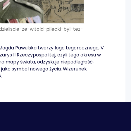
dzieliscie-ze-witold-pilecki-byl-tez-
a Magda Pawulska tworzy logo tegorocznego, V
arys II Rzeczypospolitej, czyli tego okresu w
 na mapy świata, odzyskuje niepodległość,
e jako symbol nowego życia. Wizerunek
.