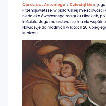
Obraz św. Antoniego z Dzieciątkiem
jego
Przenajświętszej w białoruskiej miejscowości K
niedaleko ówczesnego majątku Pileckich, po kt
kościele. Jego malarstwo nie ma nic wspól
Nawiązuje do modnych w latach 20. ubiegłego
kubizmu.