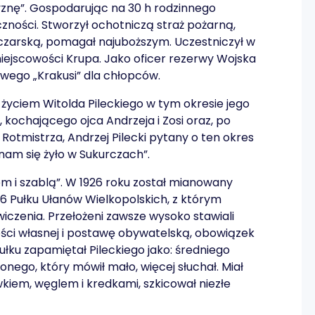
yznę”. Gospodarując na 30 h rodzinnego
zności. Stworzył ochotniczą straż pożarną,
leczarską, pomagał najuboższym. Uczestniczył w
miejscowości Krupa. Jako oficer rezerwy Wojska
wego „Krakusi” dla chłopców.
i życiem Witolda Pileckiego w tym okresie jego
kochającego ojca Andrzeja i Zosi oraz, po
n Rotmistrza, Andrzej Pilecki pytany o ten okres
 nam się żyło w Sukurczach”.
rem i szablą”. W 1926 roku został mianowany
6 Pułku Ułanów Wielkopolskich, z którym
czenia. Przełożeni zawsze wysoko stawiali
ości własnej i postawę obywatelską, obowiązek
ułku zapamiętał Pileckiego jako: średniego
nego, który mówił mało, więcej słuchał. Miał
kiem, węglem i kredkami, szkicował niezłe