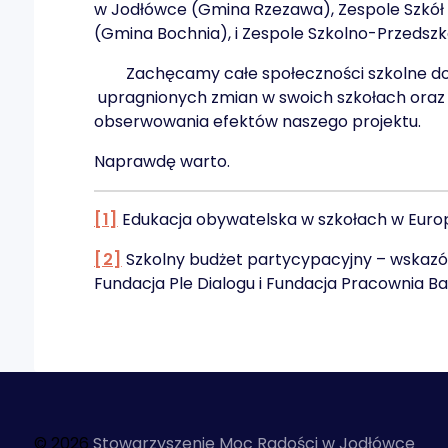
w Jodłówce (Gmina Rzezawa), Zespole Szkół 
(Gmina Bochnia), i Zespole Szkolno-Przeds
Zachęcamy całe społeczności szkolne do ud
upragnionych zmian w swoich szkołach oraz
obserwowania efektów naszego projektu.
Naprawdę warto.
[1]
Edukacja obywatelska w szkołach w Europi
[2]
Szkolny budżet partycypacyjny – wskazó
Fundacja Ple Dialogu i Fundacja Pracownia Ba
© 2026
Stowarzyszenie Moc Radości w Jodłówce