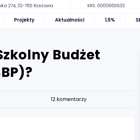
ka 274, 32-765 Rzezawa
KRS: 0000665533
Projekty
Aktualności
1,5%
S
Szkolny Budżet
SBP)?
12
komentarzy