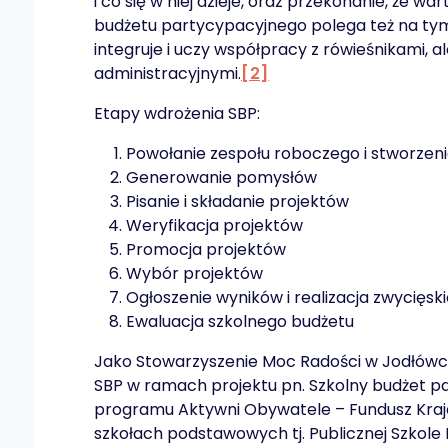
i co się w niej dzieje, oraz przekonanie, że 
budżetu partycypacyjnego polega też na tym,
integruje i uczy współpracy z rówieśnikami, 
administracyjnymi.
[2]
Etapy wdrożenia SBP:
Powołanie zespołu roboczego i stworzeni
Generowanie pomysłów
Pisanie i składanie projektów
Weryfikacja projektów
Promocja projektów
Wybór projektów
Ogłoszenie wyników i realizacja zwycięsk
Ewaluacja szkolnego budżetu
Jako Stowarzyszenie Moc Radości w Jodłó
SBP w ramach projektu pn. Szkolny budżet pa
programu Aktywni Obywatele – Fundusz Kraj
szkołach podstawowych tj. Publicznej Szkole