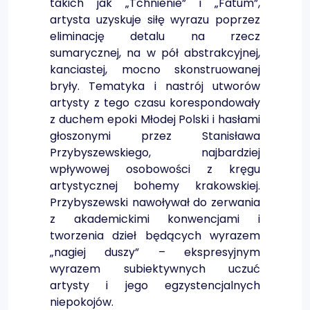
takich jak „Tchnienie” i „Fatum”,
artysta uzyskuje siłę wyrazu poprzez
eliminację detalu na rzecz
sumarycznej, na w pół abstrakcyjnej,
kanciastej, mocno skonstruowanej
bryły. Tematyka i nastrój utworów
artysty z tego czasu korespondowały
z duchem epoki Młodej Polski i hasłami
głoszonymi przez Stanisława
Przybyszewskiego, najbardziej
wpływowej osobowości z kręgu
artystycznej bohemy krakowskiej.
Przybyszewski nawoływał do zerwania
z akademickimi konwencjami i
tworzenia dzieł będących wyrazem
„nagiej duszy” – ekspresyjnym
wyrazem subiektywnych uczuć
artysty i jego egzystencjalnych
niepokojów.