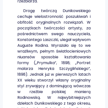
rzeźbiarza.
Drogę twórczą Dunikowskiego
cechuje wielostronność poszukiwań i
obfitość oryginalnych rozwiązań. W
początkach twórczości artysty, za
pośrednictwem swego nauczyciela,
Konstantego Laszczki, ulegał wpływom
Auguste Rodina. Wyrażało się to we
wrażliwym, pełnym światłocieniowych
niuansów sposobie kształtowania
formy („Prymulka”, 1898; „Portret
malarza Henryka Szczyglińskiego”,
1898). Jednak już w pierwszych latach
XX wieku stworzył własny oryginalny
styl zrywający z dominującą wówczas
w rzeźbie polskiej manierą
Rodinowską. W najwybitniejszych
dziełach Dunikowskiego z tego okresu,