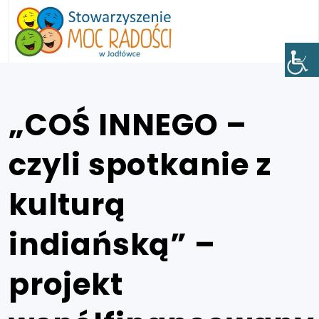
„COŚ INNEGO –
czyli spotkanie z
kulturą
indiańską” –
projekt