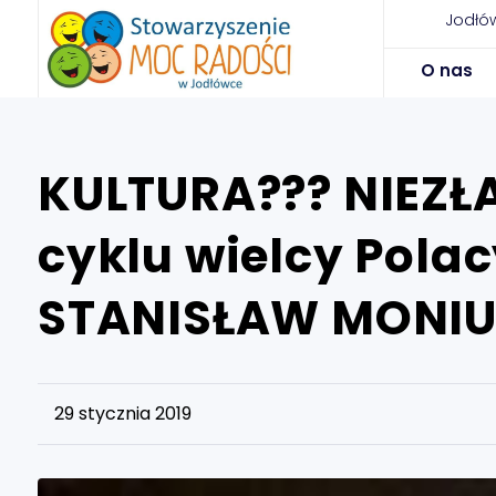
Jodłów
O nas
KULTURA??? NIEZŁA
cyklu wielcy Polac
STANISŁAW MONI
29 stycznia 2019