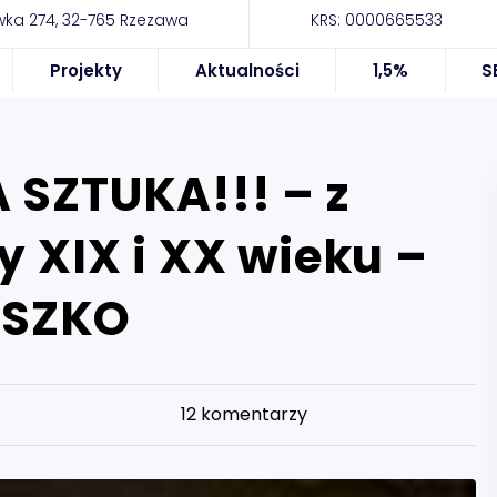
ka 274, 32-765 Rzezawa
KRS: 0000665533
Projekty
Aktualności
1,5%
S
 SZTUKA!!! – z
y XIX i XX wieku –
USZKO
12
komentarzy