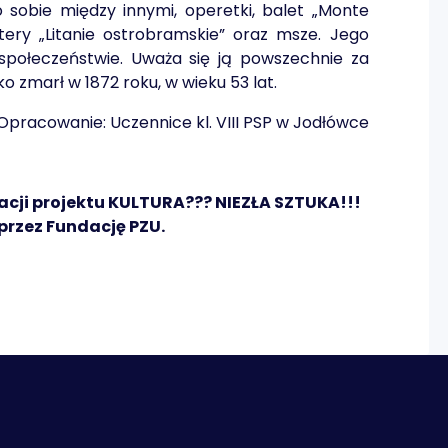
 sobie między innymi, operetki, balet „Monte
ztery „Litanie ostrobramskie” oraz msze. Jego
społeczeństwie. Uważa się ją powszechnie za
o zmarł w 1872 roku, w wieku 53 lat.
Opracowanie: Uczennice kl. VIII PSP w Jodłówce
acji projektu
KULTURA??? NIEZŁA SZTUKA!!!
rzez Fundację PZU.