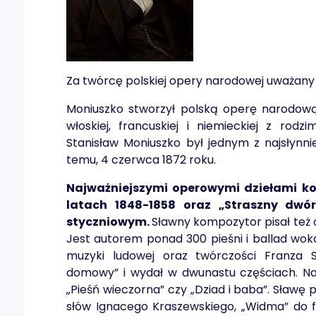
Za twórcę polskiej opery narodowej uważany
Moniuszko stworzył polską operę narodow
włoskiej, francuskiej i niemieckiej z rod
Stanisław Moniuszko był jednym z najsłynni
temu, 4 czerwca 1872 roku.
Najważniejszymi operowymi dziełami 
latach 1848-1858 oraz „Straszny dwó
styczniowym.
Sławny kompozytor pisał też op
Jest autorem ponad 300 pieśni i ballad wok
muzyki ludowej oraz twórczości Franza S
domowy” i wydał w dwunastu częściach. Najb
„Pieśń wieczorna” czy „Dziad i baba”. Sławę 
słów Ignacego Kraszewskiego, „Widma” do 