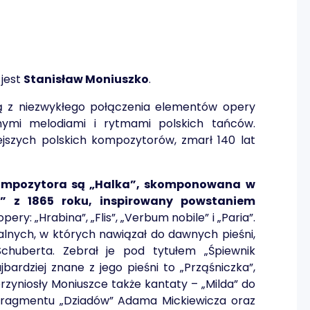
 jest
Stanisław Moniuszko
.
ą z niezwykłego połączenia elementów opery
zimymi melodiami i rytmami polskich tańców.
ejszych polskich kompozytorów, zmarł 140 lat
kompozytora są „Halka”, skomponowana w
r” z 1865 roku, inspirowany powstaniem
ery: „Hrabina”, „Flis”, „Verbum nobile” i „Paria”.
alnych, w których nawiązał do dawnych pieśni,
chuberta. Zebrał je pod tytułem „Śpiewnik
ardziej znane z jego pieśni to „Prząśniczka”,
przyniosły Moniuszce także kantaty – „Milda” do
fragmentu „Dziadów” Adama Mickiewicza oraz