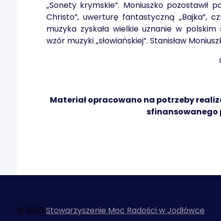
„Sonety krymskie”. Moniuszko pozostawił po
Christo”, uwerturę fantastyczną „Bajka”, c
muzyka zyskała wielkie uznanie w polskim 
wzór muzyki „słowiańskiej”. Stanisław Moniuszk
Materiał opracowano na potrzeby realiz
sfinansowanego p
© 2026
Stowarzyszenie Moc Radości w Jodłówce